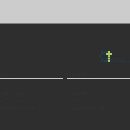
ogie
Diamant
Prix
s de Création
Options
ire Technique
Certification
iquement Prouvé
Caractéristiques