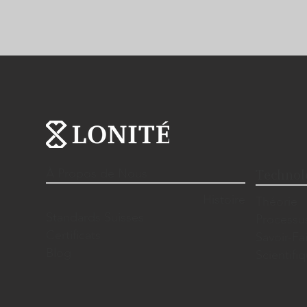
À Propos de Nous
Technol
Histoire
Théorie
Standards Suisses
Processu
Certificats
Savoir-Fa
Blog
Scientif