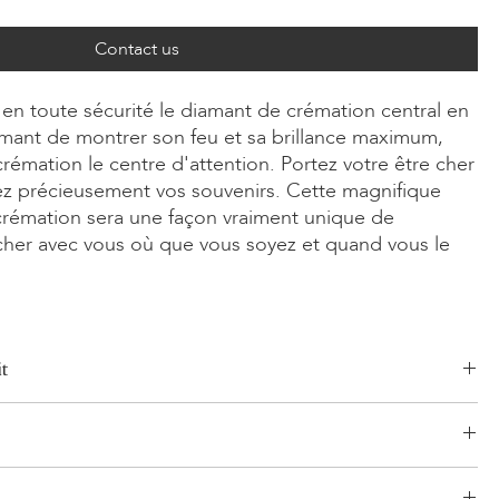
Contact us
en toute sécurité le diamant de crémation central en
mant de montrer son feu et sa brillance maximum,
rémation le centre d'attention. Portez votre être cher
ez précieusement vos souvenirs. Cette magnifique
rémation sera une façon vraiment unique de
 cher avec vous où que vous soyez et quand vous le
t
Radiant, Asscher, Princess, Cœur, Ovale, Coussin
t
une 14 carats, Or rose 14 carats, Or blanc/jaune 18 carats, Or rose
logistique établi et sans risque pour vos produits. Notre réseau,
ontinuum