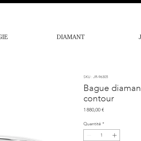
IE
DIAMANT
SKU : JR-96305
Bague diamant 
contour
Prix
1 880,00 €
Quantité
*