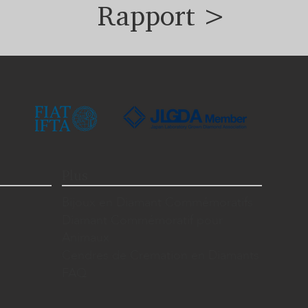
Rapport >
Plus
Bijoux en Diamant Commémoratifs
Diamant Commémoratif pour
Animaux
Cendres de Cremation en Diamants
FAQ