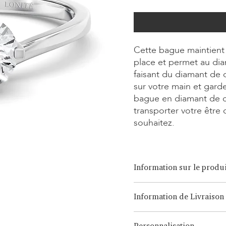
Cette bague maintient 
place et permet au dia
faisant du diamant de c
sur votre main et gard
bague en diamant de c
transporter votre être
souhaitez.
Information sur le produi
Option de coupe:
Brilliant, 
Information de Livraison
Option de carat:
0,15ct - 3,0c
Option de métal:
Or blanc/ja
LONITÉ dispose d'un système 
18 carats, Platine, Argent C
Personnalisation