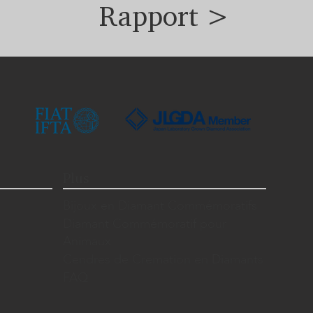
Rapport >
Plus
Bijoux en Diamant Commémoratifs
Diamant Commémoratif pour
Animaux
Cendres de Cremation en Diamants
FAQ