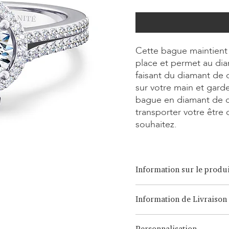
Cette bague maintient 
place et permet au dia
faisant du diamant de c
sur votre main et gard
bague en diamant de c
transporter votre être
souhaitez.
Information sur le produi
Option de coupe:
Brilliant, 
Information de Livraison
Option de carat:
0,15ct - 3,0
Option de métal:
Or blanc/ja
LONITÉ dispose d'un système 
18 carats, Platine, Argent C
Personnalisation