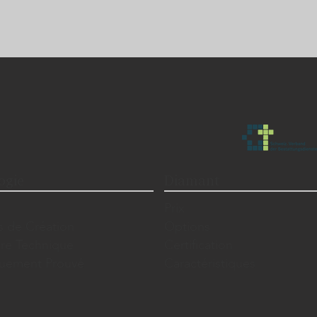
ogie
Diamant
Prix
s de Création
Options
ire Technique
Certification
iquement Prouvé
Caractéristiques