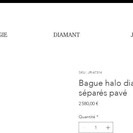
IE
DIAMANT
SKU : JR-67314
Bague halo di
séparés pavé
Prix
2 580,00 €
Quantité
*