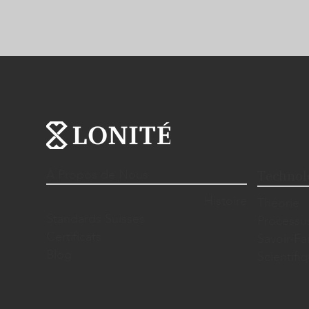
À Propos de Nous
Technol
Histoire
Théorie
Standards Suisses
Processu
Certificats
Savoir-Fa
Blog
Scientif