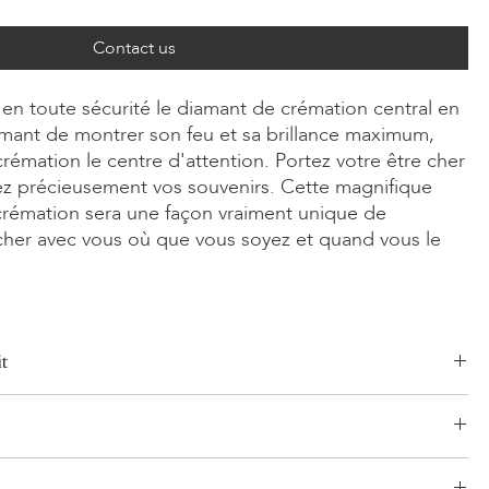
Contact us
en toute sécurité le diamant de crémation central en
mant de montrer son feu et sa brillance maximum,
rémation le centre d'attention. Portez votre être cher
ez précieusement vos souvenirs. Cette magnifique
rémation sera une façon vraiment unique de
 cher avec vous où que vous soyez et quand vous le
t
Radiant, Asscher, Princess, Cœur, Ovale, Goutte, Coussin
0ct
une 14 carats, Or rose 14 carats, Or blanc/jaune 18 carats, Or rose
logistique établi et sans risque pour vos produits. Notre réseau,
ontinuum