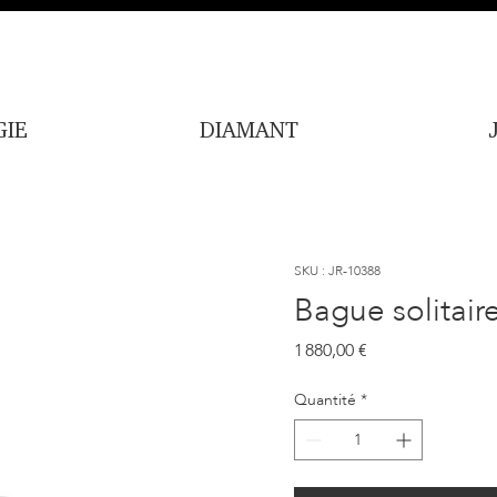
IE
DIAMANT
SKU : JR-10388
Bague solitai
Prix
1 880,00 €
Quantité
*