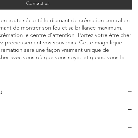
Contact us
en toute sécurité le diamant de crémation central en
mant de montrer son feu et sa brillance maximum,
rémation le centre d'attention. Portez votre être cher
ez précieusement vos souvenirs. Cette magnifique
rémation sera une façon vraiment unique de
 cher avec vous où que vous soyez et quand vous le
t
Radiant, Asscher, Princess, Cœur, Ovale, Goutte, Coussin
0ct
une 14 carats, Or rose 14 carats, Or blanc/jaune 18 carats, Or rose
logistique établi et sans risque pour vos produits. Notre réseau,
ontinuum
'expérience, comprend à la fois des expéditions segmentées et
 planifiés. LONITÉ collabore uniquement avec les transporteurs les