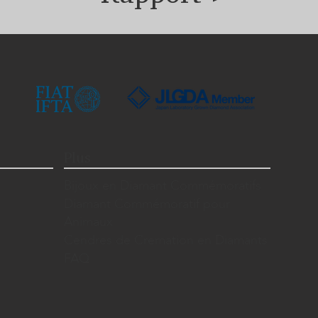
Plus
Bijoux en Diamant Commémoratifs
Diamant Commémoratif pour
Animaux
Cendres de Cremation en Diamants
FAQ