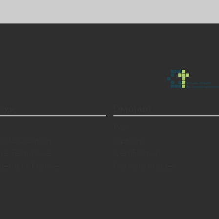
ogie
Diamant
Prix
s de Création
Options
ire Technique
Certification
iquement Prouvé
Caractéristiques