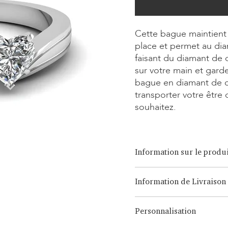
Cette bague maintient 
place et permet au dia
faisant du diamant de c
sur votre main et gard
bague en diamant de c
transporter votre être
souhaitez.
Information sur le produi
Option de coupe:
Brilliant, 
Information de Livraison
Option de carat:
0,15ct - 3,0
Option de métal:
Or blanc/ja
LONITÉ dispose d'un système 
18 carats, Platine, Argent C
Personnalisation
issu de nombreuses années d
des envois intercontinentaux
Note: