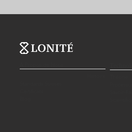
À Propos de Nous
Technol
Histoire
Théorie
Standards Suisses
Processu
Certificats
Savoir-Fa
Blog
Scientif