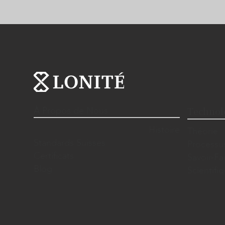
À Propos de Nous
Technol
Histoire
Théorie
Standards Suisses
Processu
Certificats
Savoir-Fa
Blog
Scientif