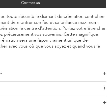
Contact us
en toute sécurité le diamant de crémation central en
mant de montrer son feu et sa brillance maximum,
rémation le centre d'attention. Portez votre être cher
ez précieusement vos souvenirs. Cette magnifique
rémation sera une façon vraiment unique de
 cher avec vous où que vous soyez et quand vous le
t
Radiant, Asscher, Princess, Cœur, Ovale, Goutte, Coussin
0ct
une 14 carats, Or rose 14 carats, Or blanc/jaune 18 carats, Or rose
logistique établi et sans risque pour vos produits. Notre réseau,
ontinuum
'expérience, comprend à la fois des expéditions segmentées et
 planifiés. LONITÉ collabore uniquement avec les transporteurs les