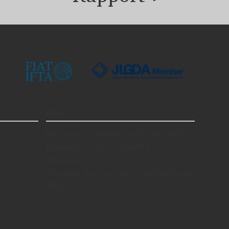
Plus
Bijoux en Diamant Commémoratifs
Diamant Commémoratif pour
Animaux
Cendres de Cremation en Diamants
FAQ