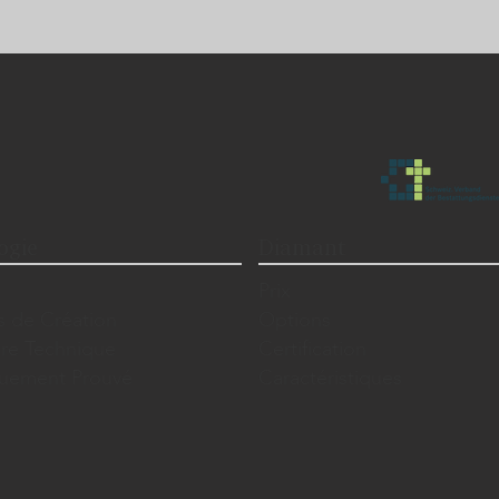
ogie
Diamant
Prix
s de Création
Options
ire Technique
Certification
iquement Prouvé
Caractéristiques