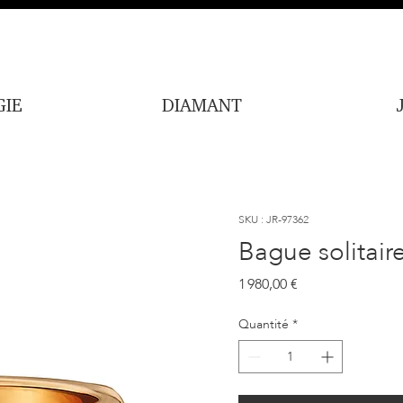
IE
DIAMANT
SKU : JR-97362
Bague solitair
Prix
1 980,00 €
Quantité
*