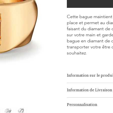
Cette bague maintient 
place et permet au dia
faisant du diamant de c
sur votre main et gard
bague en diamant de c
transporter votre être
souhaitez.
Information sur le produi
Option de coupe:
Brilliant, 
Information de Livraison
Option de carat:
0,15ct - 0,8
Option de métal:
Or blanc/ja
LONITÉ dispose d'un système 
18 carats, Platine, Argent C
Personnalisation
issu de nombreuses années d
des envois intercontinentaux
Note: