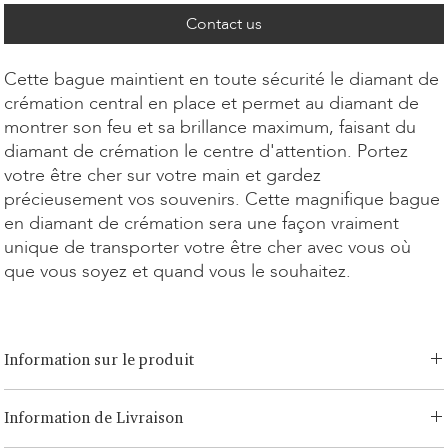
Contact us
Cette bague maintient en toute sécurité le diamant de
crémation central en place et permet au diamant de
montrer son feu et sa brillance maximum, faisant du
diamant de crémation le centre d'attention. Portez
votre être cher sur votre main et gardez
précieusement vos souvenirs. Cette magnifique bague
en diamant de crémation sera une façon vraiment
unique de transporter votre être cher avec vous où
que vous soyez et quand vous le souhaitez.
Information sur le produit
Option de coupe:
Brilliant, Radiant, Asscher, Princess, Cœur, Ovale,
Information de Livraison
Goutte, Coussin, Émeraude
Option de carat:
0,15ct - 3,00ct