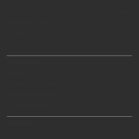
Histoire
Standards Suisses
Certificats
Blog
Technologie
Théorie
Processus de Création
Savoir-Faire Technique
Scientifiquement Prouvé
Diamant
Prix