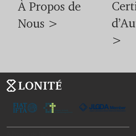
Cert
À Propos de
d’Au
Nous >
>
À Propos de Nous