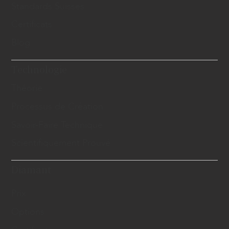
Standards Suisses
Certificats
Blog
Technologie
Théorie
Processus de Création
Savoir-Faire Technique
Scientifiquement Prouvé
Diamant
Prix
Options