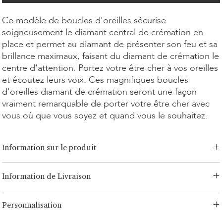
Ce modèle de boucles d'oreilles sécurise
soigneusement le diamant central de crémation en
place et permet au diamant de présenter son feu et sa
brillance maximaux, faisant du diamant de crémation le
centre d'attention. Portez votre être cher à vos oreilles
et écoutez leurs voix. Ces magnifiques boucles
d'oreilles diamant de crémation seront une façon
vraiment remarquable de porter votre être cher avec
vous où que vous soyez et quand vous le souhaitez.
Information sur le produit
Option de coupe:
Brilliant, Émeraude, Radiant, Asscher, Princess,
Information de Livraison
Cœur, Ovale, Goutte, Coussin
Option de carat:
0,15ct - 1,00ct
LONITÉ dispose d'un système logistique établi et sans risque pour
Option de métal:
Or blanc/jaune 14 carats, Or rose 14 carats, Or
Personnalisation
vos produits. Notre réseau, issu de nombreuses années
blanc/jaune 18 carats, Or rose 18 carats, Platine, Argent Continuum
d'expérience, comprend à la fois des expéditions segmentées et des