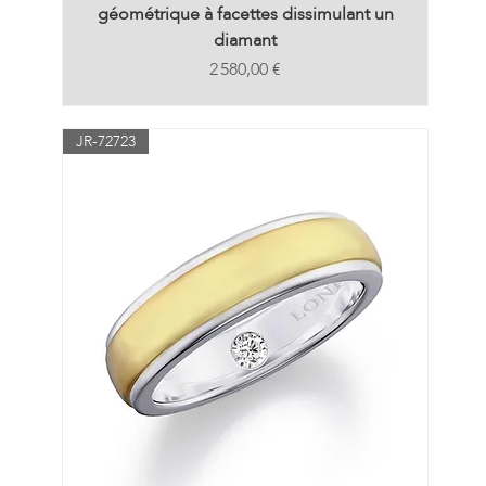
géométrique à facettes dissimulant un
diamant
Prix
2 580,00 €
JR-72723