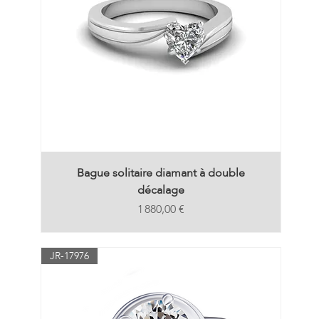
Bague solitaire diamant à double
décalage
Prix
1 880,00 €
JR-17976