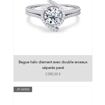
Bague halo diamant avec double arceaux
séparés pavé
Prix
2 580,00 €
JR-56904