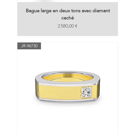
Bague large en deux tons avec diamant
caché
Prix
2 580,00 €
JR-96730