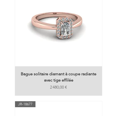
Bague solitaire diamant à coupe radiante
avec tige effilée
Prix
2 480,00 €
JR-18677