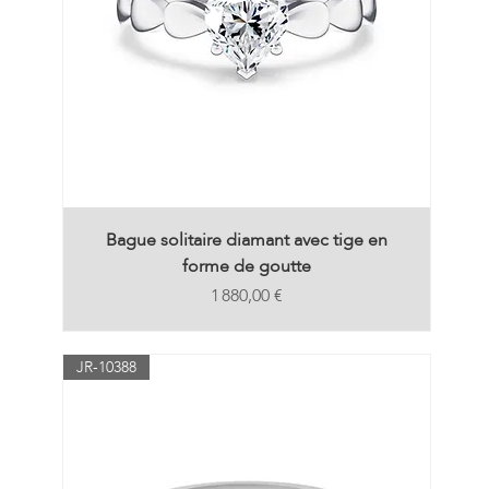
Bague solitaire diamant avec tige en
forme de goutte
Prix
1 880,00 €
JR-10388