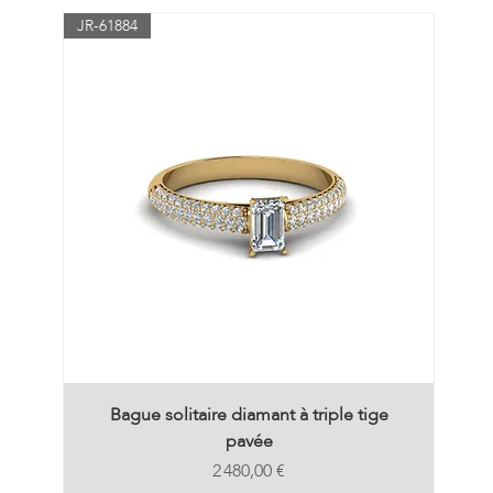
JR-61884
Bague solitaire diamant à triple tige
pavée
Prix
2 480,00 €