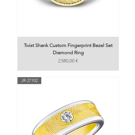
Twist Shank Custom Fingerprint Bezel Set
Diamond Ring
Prix
2 580,00 €
JR-27102