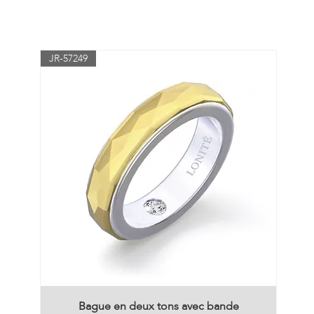
JR-57249
Bague en deux tons avec bande