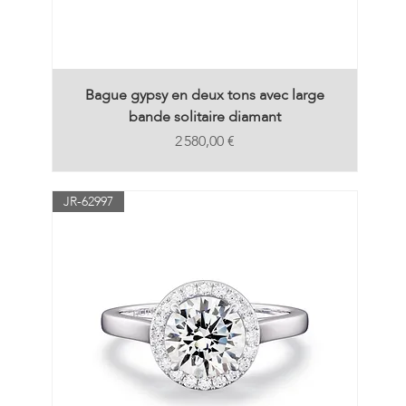
Bague gypsy en deux tons avec large
bande solitaire diamant
Prix
2 580,00 €
JR-62997