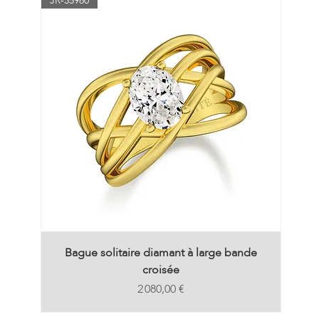
JR-35980
Bague solitaire diamant à large bande
croisée
Prix
2 080,00 €