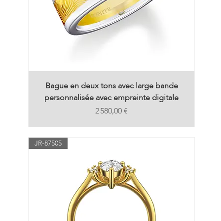
Bague en deux tons avec large bande
personnalisée avec empreinte digitale
Prix
2 580,00 €
JR-87505