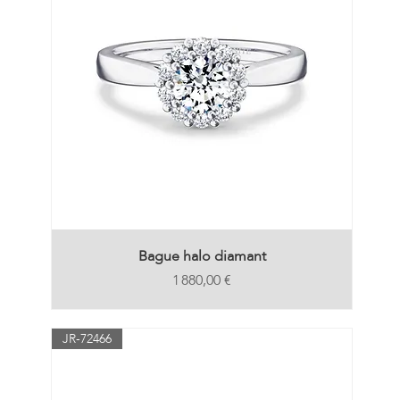
Bague halo diamant
Prix
1 880,00 €
JR-72466