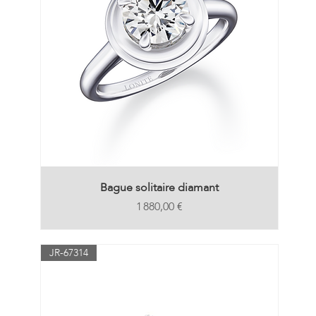
Bague solitaire diamant
Prix
1 880,00 €
JR-67314