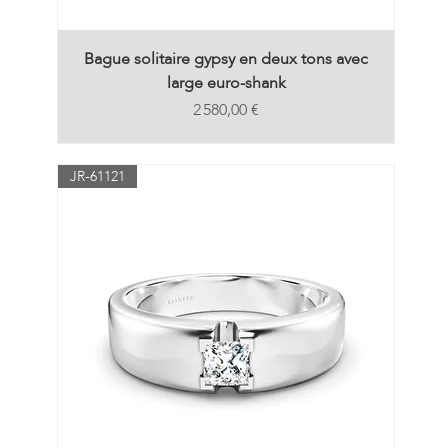
Bague solitaire gypsy en deux tons avec
large euro-shank
Prix
2 580,00 €
JR-61121