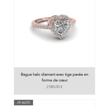
Bague halo diamant avec tige pavée en
forme de cœur
Prix
2 580,00 €
JR-46292