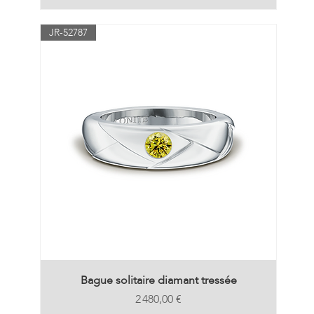
JR-52787
Bague solitaire diamant tressée
Prix
2 480,00 €