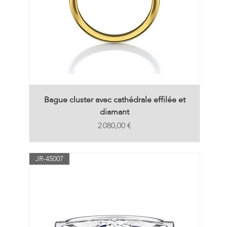
Bague cluster avec cathédrale effilée et
diamant
Prix
2 080,00 €
JR-45007