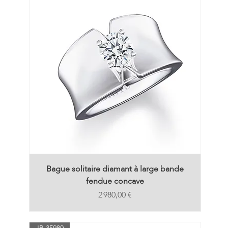
Bague solitaire diamant à large bande
fendue concave
Prix
2 980,00 €