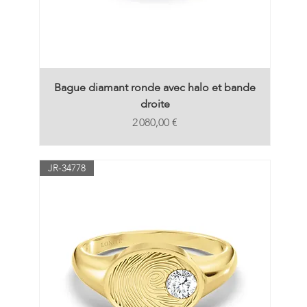
Bague diamant ronde avec halo et bande
droite
Prix
2 080,00 €
JR-34778