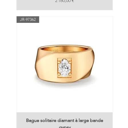
Prix
2 180,00 €
JR-97362
Bague solitaire diamant à large bande
gypsy