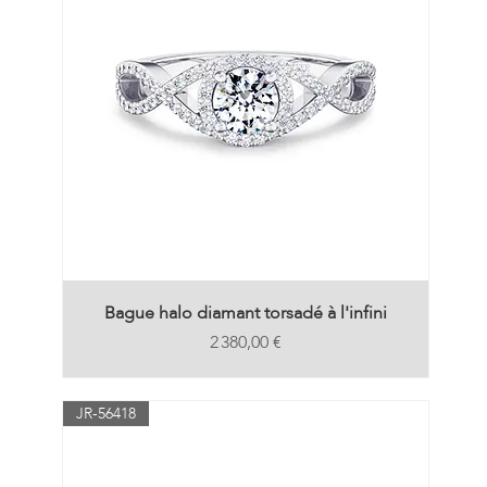
Bague halo diamant torsadé à l'infini
Prix
2 380,00 €
JR-56418