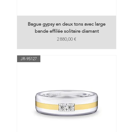
Bague gypsy en deux tons avec large
bande effilée solitaire diamant
Prix
2 880,00 €
JR-95127