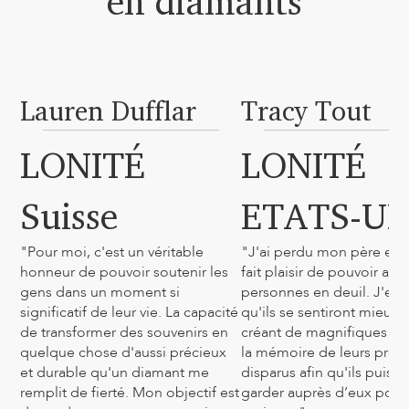
en diamants
Lauren Dufflar
Tracy Tout
LONITÉ
LONITÉ
Suisse
ETATS-UN
"Pour moi, c'est un véritable
"J'ai perdu mon père et 
honneur de pouvoir soutenir les
fait plaisir de pouvoir aide
gens dans un moment si
personnes en deuil. J'es
significatif de leur vie. La capacité
qu'ils se sentiront mieux 
de transformer des souvenirs en
créant de magnifiques di
quelque chose d'aussi précieux
la mémoire de leurs proc
et durable qu'un diamant me
disparus afin qu'ils puisse
remplit de fierté. Mon objectif est
garder auprès d’eux pour