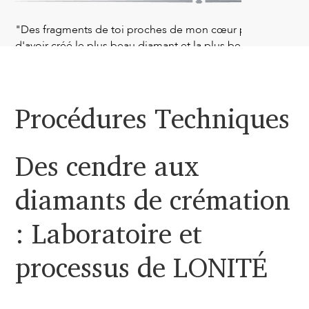
"Des fragments de toi proches de mon cœur pour toujours
d'avoir créé le plus beau diamant et la plus belle bague à pa
de papa❤️"
Procédures Techniques
— Cailyn Kennedy des États-Unis
Des cendre aux
diamants de crémation
: Laboratoire et
processus de LONITÉ