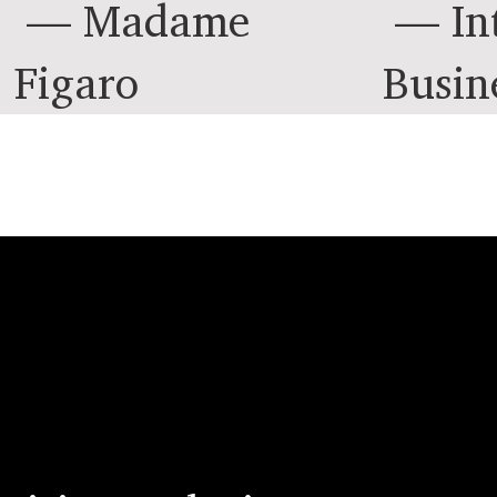
— Madame
— Int
Figaro
Busin