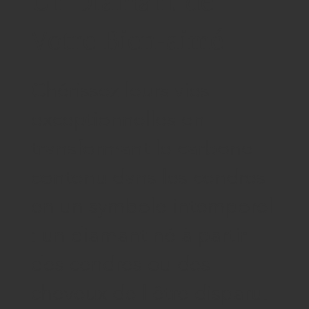
Un Diamant de
Votre Bien-aimé
Chérissez leurs vies
exceptionnelles en
transformant le carbone
contenu dans les cendres
en un symbole intemporel
: un diamant né à partir
des cendres ou des
cheveux de l'être disparu.