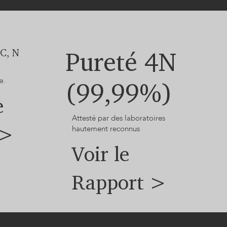
 C, N
Pureté 4N
e.
(99,99%)
e
Attesté par des laboratoires
 >
hautement reconnus
Voir le
Rapport >