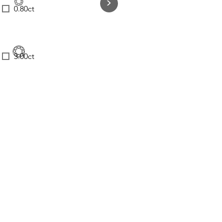
>
0.80ct
3.00ct