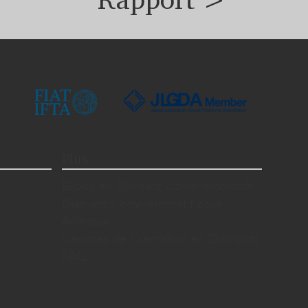
Plus
Bijoux en Diamant Commémoratifs
Diamant Commémoratif pour
Animaux
Cendres de Cremation en Diamants
FAQ