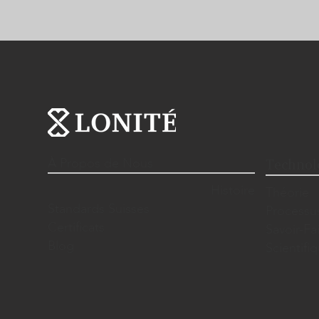
À Propos de Nous
Technol
Histoire
Théorie
Standards Suisses
Processu
Certificats
Savoir-Fa
Blog
Scientif