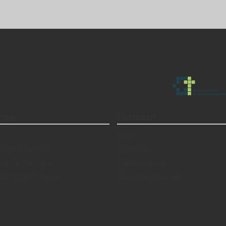
ogie
Diamant
Prix
s de Création
Options
ire Technique
Certification
iquement Prouvé
Caractéristiques