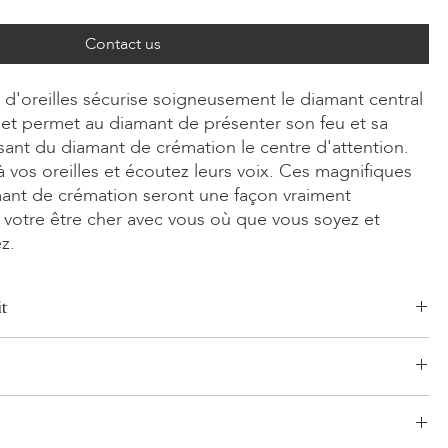
Contact us
'oreilles sécurise soigneusement le diamant central
et permet au diamant de présenter son feu et sa
isant du diamant de crémation le centre d'attention.
à vos oreilles et écoutez leurs voix. Ces magnifiques
mant de crémation seront une façon vraiment
votre être cher avec vous où que vous soyez et
z.
t
 Émeraude, Radiant, Asscher, Princess, Cœur, Ovale, Goutte, Coussin
0ct
une 14 carats, Or rose 14 carats, Or blanc/jaune 18 carats, Or rose
logistique établi et sans risque pour vos produits. Notre réseau,
ontinuum
'expérience, comprend à la fois des expéditions segmentées et
 planifiés. LONITÉ collabore uniquement avec les transporteurs les