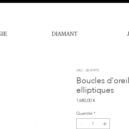
IE
DIAMANT
SKU : JE-51973
Boucles d'oreil
elliptiques
Prix
1 680,00 €
Quantité
*