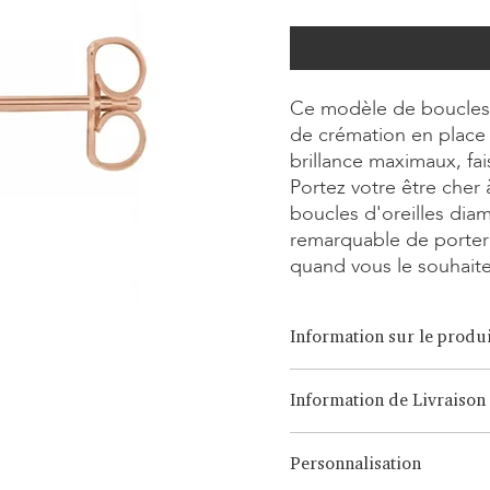
Ce modèle de boucles d
de crémation en place 
brillance maximaux, fa
Portez votre être cher 
boucles d'oreilles dia
remarquable de porter 
quand vous le souhaite
Information sur le produi
Option de coupe:
Brilliant,
Information de Livraison
Option de carat:
0,25ct - 1,0
Option de métal:
Or blanc/ja
LONITÉ dispose d'un système 
18 carats, Platine, Argent C
Personnalisation
issu de nombreuses années d
des envois intercontinentaux