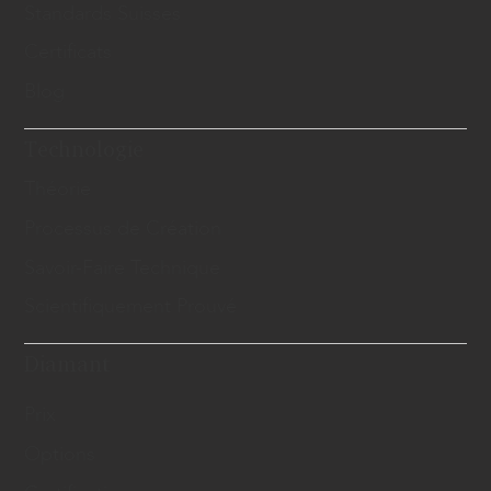
Standards Suisses
Certificats
Blog
Technologie
Théorie
Processus de Création
Savoir-Faire Technique
Scientifiquement Prouvé
Diamant
Prix
Options