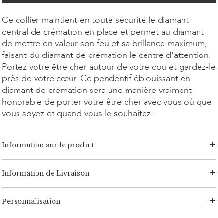
Ce collier maintient en toute sécurité le diamant
central de crémation en place et permet au diamant
de mettre en valeur son feu et sa brillance maximum,
faisant du diamant de crémation le centre d'attention.
Portez votre être cher autour de votre cou et gardez-le
près de votre cœur. Ce pendentif éblouissant en
diamant de crémation sera une manière vraiment
honorable de porter votre être cher avec vous où que
vous soyez et quand vous le souhaitez.
Information sur le produit
Option de coupe:
Brilliant, Émeraude, Radiant, Asscher, Princess,
Information de Livraison
Cœur, Ovale, Goutte, Coussin
Option de carat:
0,15ct - 3,00ct
LONITÉ dispose d'un système logistique établi et sans risque pour
Option de métal:
Or blanc/jaune 14 carats, Or rose 14 carats, Or
Personnalisation
vos produits. Notre réseau, issu de nombreuses années
blanc/jaune 18 carats, Or rose 18 carats, Platine, Argent Continuum
d'expérience, comprend à la fois des expéditions segmentées et des
Longueur de la chaîne:
14, 16, 18 pouces