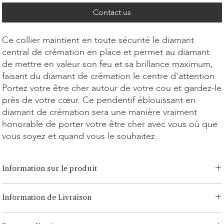
Contact us
Ce collier maintient en toute sécurité le diamant
central de crémation en place et permet au diamant
de mettre en valeur son feu et sa brillance maximum,
faisant du diamant de crémation le centre d'attention.
Portez votre être cher autour de votre cou et gardez-le
près de votre cœur. Ce pendentif éblouissant en
diamant de crémation sera une manière vraiment
honorable de porter votre être cher avec vous où que
vous soyez et quand vous le souhaitez.
Information sur le produit
Option de coupe:
Brilliant, Émeraude, Radiant, Asscher, Princess,
Information de Livraison
Cœur, Ovale, Goutte, Coussin
Option de carat:
0,15ct - 1,00ct
LONITÉ dispose d'un système logistique établi et sans risque pour
Option de métal:
Or blanc/jaune 14 carats, Or rose 14 carats, Or