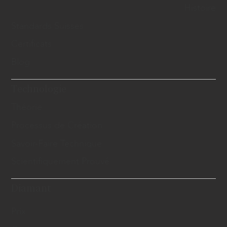
Histoire
Standards Suisses
Certificats
Blog
Technologie
Théorie
Processus de Création
Savoir-Faire Technique
Scientifiquement Prouvé
Diamant
Prix