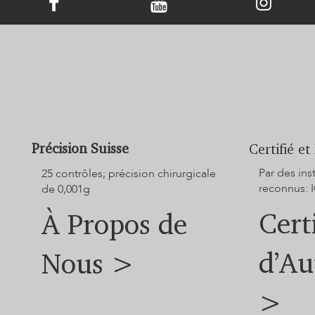
compagnie en un bijou commémoratif en
diamant
Précision Suisse
Certifié et
Par des in
25 contrôles; précision chirurgicale
reconnus: I
de 0,001g
Cert
À Propos de
d’Au
Nous >
>