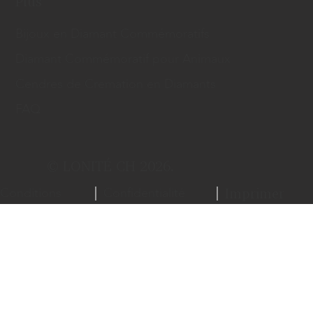
Plus
Bijoux en Diamant Commémoratifs
Diamant Commémoratif pour Animaux
Cendres de Cremation en Diamants
FAQ
© LONITÉ CH 2026.
Conditions
Confidentialité
Imprimer