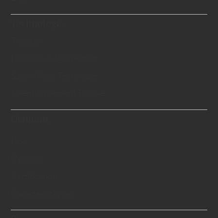
Technologie
Théorie
Processus de Création
Savoir-Faire Technique
Scientifiquement Prouvé
Diamant
Prix
Options
Certification
Caractéristiques